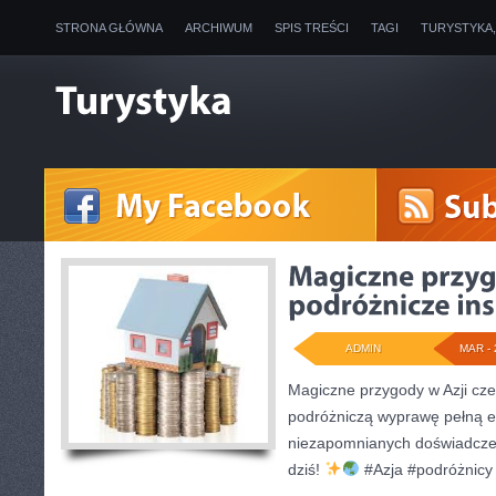
STRONA GŁÓWNA
ARCHIWUM
SPIS TREŚCI
TAGI
TURYSTYKA
ADMIN
MAR - 
Magiczne przygody w Azji cze
podróżniczą wyprawę pełną eg
niezapomnianych doświadczeń
dziś!
#Azja #podróżnicy 