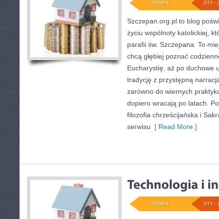
ADMIN
STY - 
Szczepan.org.pl to blog poś
życiu wspólnoty katolickiej, k
parafii św. Szczepana. To mie
chcą głębiej poznać codzienn
Eucharystię, aż po duchowe u
tradycję z przystępną narracją
zarówno do wiernych praktykuj
dopiero wracają po latach. Po
filozofia chrześcijańska i Sa
serwisu
[ Read More ]
ADMIN
STY - 