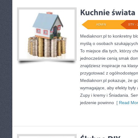
ADMIN
STY - 
Mediaknorr.pl to konkretny blo
myślą o osobach szukających
To miejsce dla tych, którzy c
jednocześnie cenią smak dom
znajdziesz inspiracje na klas
przygotować z ogólnodostępn
Mediaknorr.pl pokazuje, że g
wymagające, aby efekty były
Zupy i kremy i Śniadania. Serw
jedzenie powinno
[ Read Mor