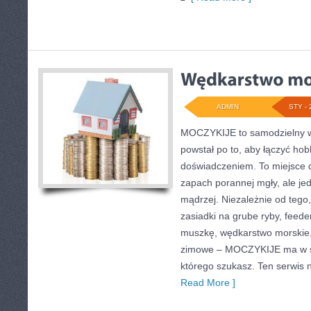
ADMIN
STY - 
MOCZYKIJE to samodzielny wor
powstał po to, aby łączyć h
doświadczeniem. To miejsce d
zapach porannej mgły, ale je
mądrzej. Niezależnie od tego, 
zasiadki na grube ryby, feede
muszkę, wędkarstwo morskie
zimowe – MOCZYKIJE ma w sob
którego szukasz. Ten serwis n
Read More ]