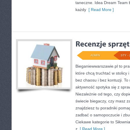
taneczne. Idea Dream Team Ł
każdy
[ Read More ]
ADMIN
STY - 
Bieganiewwarszawie.pl to pra
które chcą truchtać w stolicy 
bez chaosu i bez kontuzji. To
aktywność spotyka się z spr
Niezależnie od tego, czy dopi
świecie biegaczy, czy masz z
znajdziesz tu poradniki poma
zadbać o samopoczucie i zbu
Ciekawe kategorie to Siłownia
z
[ Read More ]