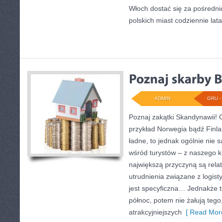
Włoch dostać się za pośrednic
polskich miast codziennie lat
ADMIN
GRU - 
Poznaj zakątki Skandynawii! 
przykład Norwegia bądź Finla
ładne, to jednak ogólnie nie 
wśród turystów – z naszego kr
największą przyczyną są rela
utrudnienia związane z logis
jest specyficzna… Jednakże te
północ, potem nie żałują tego
atrakcyjniejszych
[ Read More