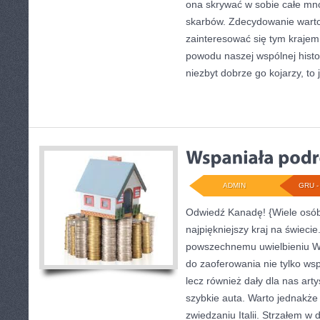
ona skrywać w sobie całe mn
skarbów. Zdecydowanie warto 
zainteresować się tym krajem
powodu naszej wspólnej histor
niezbyt dobrze go kojarzy, to
ADMIN
GRU - 
Odwiedź Kanadę! {Wiele osób
najpiękniejszy kraj na świecie
powszechnemu uwielbieniu Wł
do zaoferowania nie tylko wsp
lecz również dały dla nas art
szybkie auta. Warto jednakże 
zwiedzaniu Italii. Strzałem w d