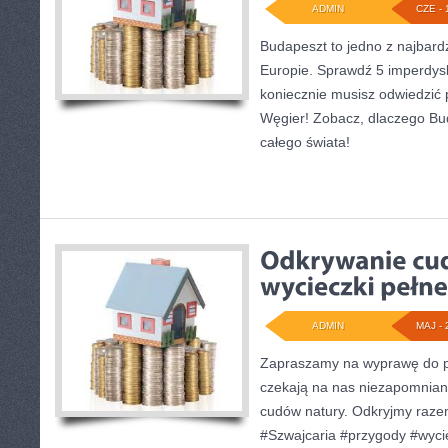
ADMIN
CZE - 
Budapeszt to jedno z najbard
Europie. Sprawdź 5 imperdysku
koniecznie musisz odwiedzić 
Węgier! Zobacz, dlaczego Bu
całego świata!
ADMIN
MAJ - 
Zapraszamy na wyprawę do pi
czekają na nas niezapomnian
cudów natury. Odkryjmy raze
#Szwajcaria #przygody #wyci