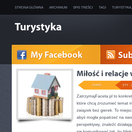
STRONA GŁÓWNA
ARCHIWUM
SPIS TREŚCI
TAGI
TURYSTYKA
ADMIN
STY - 
ZatrzymajFaceta.pl to konkret
które chcą zrozumieć temat m
związek bez gierek. To miejsc
abyś mogła popatrzeć na swoj
perspektywy, znaleźć działaj
się komunikować tak, by blisk