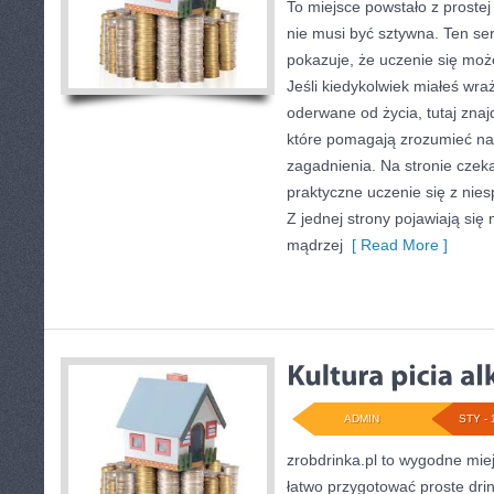
To miejsce powstało z prostej
nie musi być sztywna. Ten s
pokazuje, że uczenie się moż
Jeśli kiedykolwiek miałeś wra
oderwane od życia, tutaj zna
które pomagają zrozumieć naw
zagadnienia. Na stronie czeka
praktyczne uczenie się z nie
Z jednej strony pojawiają się 
mądrzej
[ Read More ]
ADMIN
STY - 
zrobdrinka.pl to wygodne miej
łatwo przygotować proste dri