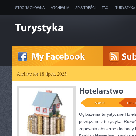
STRONA GŁÓWNA
ARCHIWUM
SPIS TREŚCI
TAGI
TURYSTYKA
Archive for 18 lipca, 2025
ADMIN
LIP - 
Ogłoszenia turystyczne Hotela
powiązane z turystyką. Rozwó
zapewnia obszerne dochody h