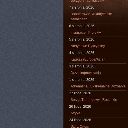
Sprzęt rehabilitacyjny
7 sierpnia, 2026
Bohaterowie, w których się
zakochasz
6 sierpnia, 2026
Inspiracje i Projekty
5 sierpnia, 2026
Nietypowe Dyscypliny
4 sierpnia, 2026
Kaukaz (Europa/Azja)
3 sierpnia, 2026
Jazz i Improwizacja
1 sierpnia, 2026
Adrenalina i Ekstremalne Doznania
27 lipca, 2026
Sprzęt Treningowy i Recenzje
26 lipca, 2026
Afryka
24 lipca, 2026
Styl z Orłem