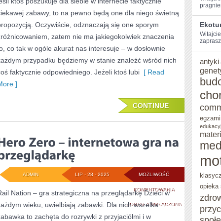
jeśli ktoś poszukuje dla siebie w internecie faktycznie
ROZRYWKI?
pragnie
ciekawej zabawy, to na pewno będą one dla niego świetną
CZEKAJĄ
propozycją. Oczywiście, odznaczają się one sporym
Ekotu
NA
Witajcie
zróżnicowaniem, zatem nie ma jakiegokolwiek znaczenia
zaprasz
to, co tak w ogóle akurat nas interesuje – w dosłownie
CIEBIE
każdym przypadku będziemy w stanie znaleźć wśród nich
antyki
PLEMIONA!
genet
coś faktycznie odpowiedniego. Jeżeli ktoś lubi
[ Read
bud
More ]
cho
CONTINUE
comm
egzami
edukacy
mater
med
mo
ADMIN
LIP - 28 - 2025
MOŻLIWOŚĆ
klasyc
opieka
HERO
KOMENTOWANIA
Rail Nation – gra strategiczna na przeglądarkę Dzieci w
zdro
każdym wieku, uwielbiają zabawki. Dla nich wszelka
ZERO
ZOSTAŁA WYŁĄCZONA
przy
zabawka to zachęta do rozrywki z przyjaciółmi i w
społ
–