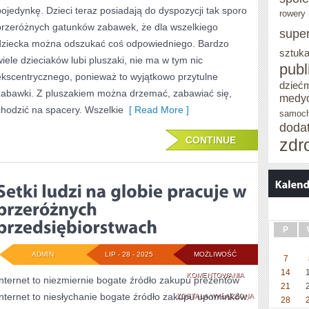
pojedynkę. Dzieci teraz posiadają do dyspozycji tak sporo
rowery 
INTERNETOWA
przeróżnych gatunków zabawek, że dla wszelkiego
supe
GRA
dziecka można odszukać coś odpowiedniego. Bardzo
sztuka
wiele dzieciaków lubi pluszaki, nie ma w tym nic
NA
publ
ekscentrycznego, ponieważ to wyjątkowo przytulne
PRZEGLĄDARKĘ
dzieć
zabawki. Z pluszakiem można drzemać, zabawiać się,
medy
chodzić na spacery. Wszelkie
[ Read More ]
samoc
doda
CONTINUE
zdr
P
ADMIN
LIP - 28 - 2025
MOŻLIWOŚĆ
7
14
SETKI
KOMENTOWANIA
Internet to niezmiernie bogate źródło zakupu prezentów
21
Internet to niesłychanie bogate źródło zakupu upominków.
LUDZI
ZOSTAŁA WYŁĄCZONA
28