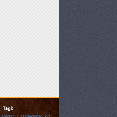
antyki
(27)
asertywność
(27)