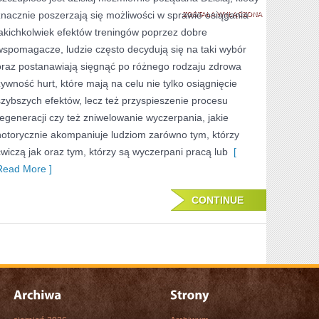
znacznie poszerzają się możliwości w sprawie osiągania
KIEDY
ZOSTAŁA WYŁĄCZONA
jakichkolwiek efektów treningów poprzez dobre
O
wspomagacze, ludzie często decydują się na taki wybór
WIELE
oraz postanawiają sięgnąć po różnego rodzaju zdrowa
POSZERZAJĄ
żywność hurt, które mają na celu nie tylko osiągnięcie
szybszych efektów, lecz też przyspieszenie procesu
SIĘ
regeneracji czy też zniwelowanie wyczerpania, jakie
MOŻLIWOŚCI
notorycznie akompaniuje ludziom zarówno tym, którzy
W
ćwiczą jak oraz tym, którzy są wyczerpani pracą lub
[
SPRAWIE
Read More ]
CONTINUE