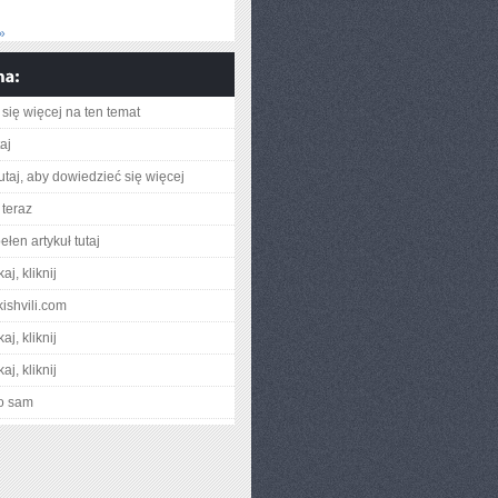
»
się więcej na ten temat
taj
utaj, aby dowiedzieć się więcej
WACH
teraz
łen artykuł tutaj
aj, kliknij
kishvili.com
aj, kliknij
aj, kliknij
o sam