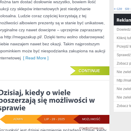
Można tam dostać dosłownie wszystko, bowiem ilość
NA
aukcji czy sklepów internetowych jest niesłychanie
« cze
sie 
GLOBIE
kolosalna. Ludzie coraz częściej korzystają z tej
PRACUJE
możliwości albowiem prezenty są w stanie być unikatowe,
oryginalne czy nawet dowcipne – uprzejmie zapraszamy
W
Dowiedz 
na http://megazakup.pl/. Dzięki temu wolno obdarowywać
Kliknij tu
PRZERÓŻNYCH
siebie nawzajem nawet bez okazji. Takim najprostszym
Przejdź t
PRZEDSIĘBIORST
upominkiem może być niespodzianka zakupiona na aukcji
Sprawdź 
internetowej
[ Read More ]
Zobacz pe
CONTINUE
Nie zwlek
http://ma
Nie zwlek
Nie zwlek
Zobacz t
ADMIN
LIP - 28 - 2025
MOŻLIWOŚĆ
DZISIAJ,
KOMENTOWANIA
Szczupłość jest dzisiaj niezmiernie pożądana Dzisiaj, kiedy