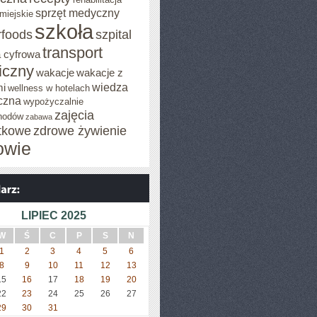
sprzęt medyczny
miejskie
szkoła
rfoods
szpital
transport
 cyfrowa
iczny
wakacje
wakacje z
wiedza
mi
wellness w hotelach
czna
wypożyczalnie
zajęcia
hodów
zabawa
tkowe
zdrowe żywienie
owie
LIPIEC 2025
W
Ś
C
P
S
N
1
2
3
4
5
6
8
9
10
11
12
13
15
16
17
18
19
20
22
23
24
25
26
27
29
30
31