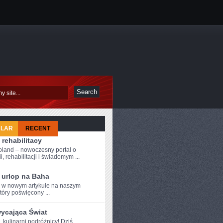
ULAR
RECENT
 rehabilitacy
oland – nowoczesny portal o
i, rehabilitacji i świadomym ...
 urlop na Baha
e w ⁢nowym artykule⁣ na naszym
tóry⁢ poświęcony ...
ycająca Świat
, kulinarni podróżnicy! Dziś