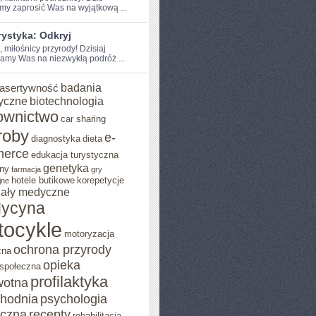
my zaprosić Was​ na wyjątkową ...
rystyka: Odkryj
, miłośnicy przyrody! ⁢Dzisiaj
amy Was na niezwykłą‌ podróż ...
badania
asertywność
yczne
biotechnologia
ownictwo
car sharing
roby
e-
diagnostyka
dieta
erce
edukacja turystyczna
genetyka
ny
farmacja
gry
hotele butikowe
korepetycje
jne
iały medyczne
ycyna
tocykle
motoryzacja
ochrona przyrody
zna
opieka
 społeczna
profilaktyka
wotna
chodnia
psychologia
eczna
recepty
rehabilitacja